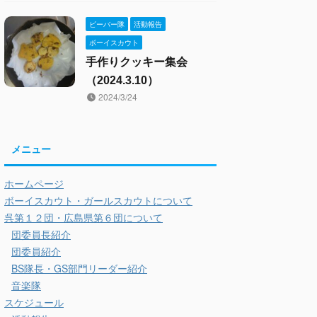
ビーバー隊
活動報告
ボーイスカウト
手作りクッキー集会
（2024.3.10）
2024/3/24
メニュー
ホームページ
ボーイスカウト・ガールスカウトについて
呉第１２団・広島県第６団について
団委員長紹介
団委員紹介
BS隊長・GS部門リーダー紹介
音楽隊
スケジュール