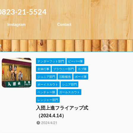
0823-21-5524
Instagram
Contact
せ
テンダーフット部門
ビーバー隊
全体行事
ブラウニー部門
カブ隊
ジュニア部門
活動報告
ボーイ隊
ボーイスカウト
シニア部門
ベンチャー隊
ガールスカウト
レンジャー部門
入団上進フライアップ式
（2024.4.14）
2024/4/21