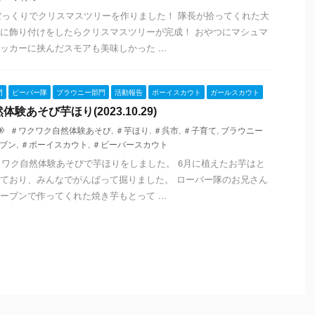
松ぼっくりでクリスマスツリーを作りました！ 隊長が拾ってくれた大
に飾り付けをしたらクリスマスツリーが完成！ おやつにマシュマ
ッカーに挟んだスモアも美味しかった ...
門
ビーバー隊
ブラウニー部門
活動報告
ボーイスカウト
ガールスカウト
験あそび芋ほり(2023.10.29)
＃ワクワク自然体験あそび
,
＃芋ほり
,
＃呉市
,
＃子育て
,
ブラウニー
ブン
,
＃ボーイスカウト
,
＃ビーバースカウト
ワクワク自然体験あそびで芋ほりをしました。 6月に植えたお芋はと
ており、みんなでがんばって掘りました。 ローバー隊のお兄さん
ーブンで作ってくれた焼き芋もとって ...