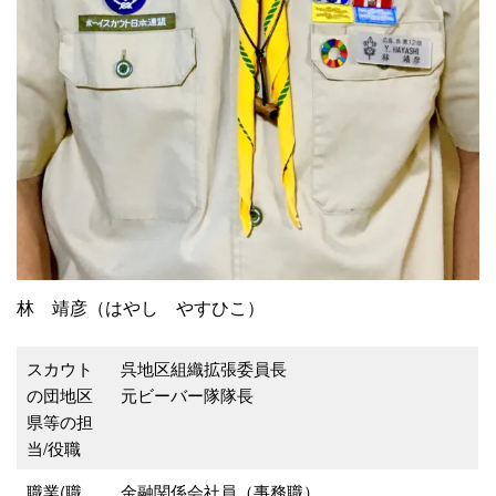
林 靖彦（はやし やすひこ）
スカウト
呉地区組織拡張委員長
の団地区
元ビーバー隊隊長
県等の担
当/役職
職業(職
金融関係会社員（事務職）