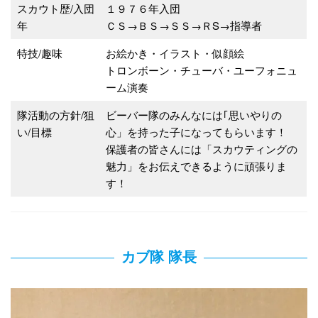
スカウト歴/入団
１９７６年入団
年
ＣＳ→ＢＳ→ＳＳ→ＲS→指導者
特技/趣味
お絵かき・イラスト・似顔絵
トロンボーン・チューバ・ユーフォニュ
ーム演奏
隊活動の方針/狙
ビーバー隊のみんなには｢思いやりの
い/目標
心」を持った子になってもらいます！
保護者の皆さんには「スカウティングの
魅力」をお伝えできるように頑張りま
す！
カブ隊 隊長