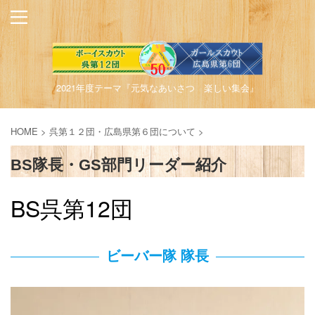
2021年度テーマ『元気なあいさつ 楽しい集会』
HOME
>
呉第１２団・広島県第６団について
>
BS隊長・GS部門リーダー紹介
BS呉第12団
ビーバー隊 隊長