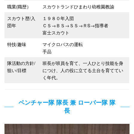
職業(職歴）
スカウトランドひまわり幼稚園教諭
スカウト歴/入
１９８０年入団
団年
ＣＳ→ＢＳ→ＳＳ→ＲS→指導者
富士スカウト
特技/趣味
マイクロバスの運転
手品
隊活動の方針/
班長が班員を育て、一人ひとり技能を身
狙い/目標
につけ、人の役に立てる土台を育ててい
く年代。
ベンチャー隊 隊長 兼 ローバー隊 隊
長