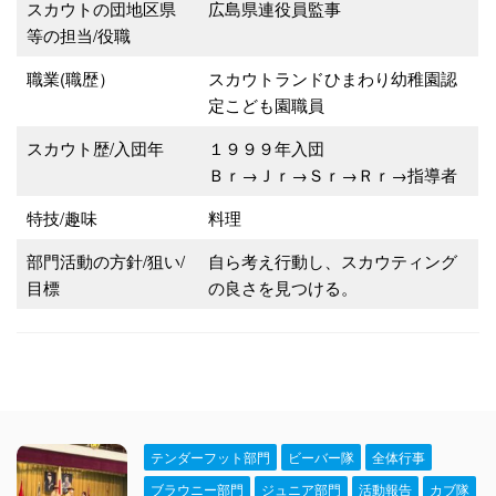
スカウトの団地区県
広島県連役員監事
等の担当/役職
職業(職歴）
スカウトランドひまわり幼稚園認
定こども園職員
スカウト歴/入団年
１９９９年入団
Ｂｒ→Ｊｒ→Ｓｒ→Ｒｒ→指導者
特技/趣味
料理
部門活動の方針/狙い/
自ら考え行動し、スカウティング
目標
の良さを見つける。
テンダーフット部門
ビーバー隊
全体行事
ブラウニー部門
ジュニア部門
活動報告
カブ隊