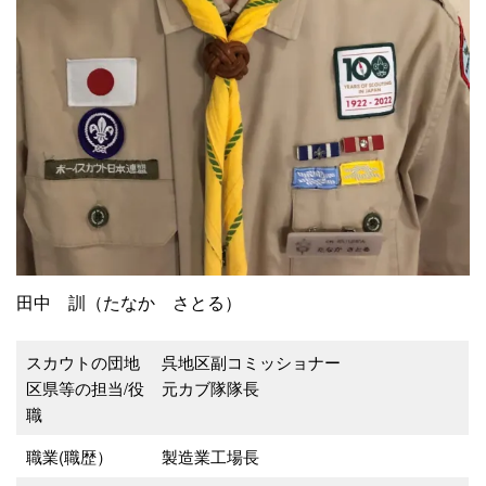
田中 訓（たなか さとる）
スカウトの団地
呉地区副コミッショナー
区県等の担当/役
元カブ隊隊長
職
職業(職歴）
製造業工場長