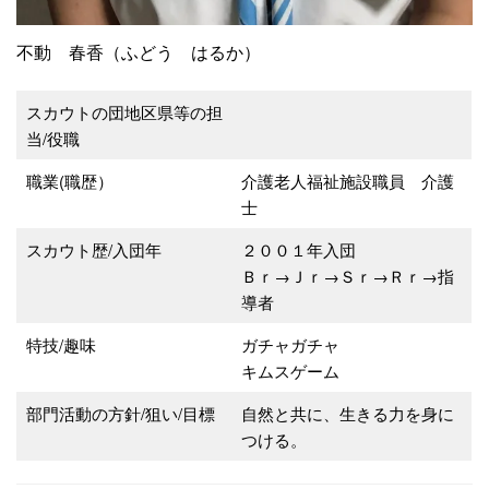
不動 春香（ふどう はるか）
スカウトの団地区県等の担
当/役職
職業(職歴）
介護老人福祉施設職員 介護
士
スカウト歴/入団年
２００１年入団
Ｂｒ→Ｊｒ→Ｓｒ→Ｒｒ→指
導者
特技/趣味
ガチャガチャ
キムスゲーム
部門活動の方針/狙い/目標
自然と共に、生きる力を身に
つける。