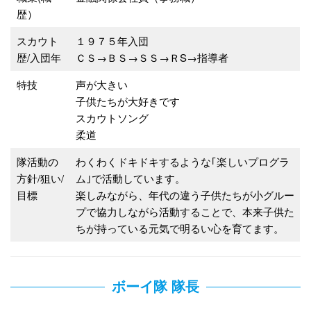
歴）
スカウト
１９７５年入団
歴/入団年
ＣＳ→ＢＳ→ＳＳ→ＲS→指導者
特技
声が大きい
子供たちが大好きです
スカウトソング
柔道
隊活動の
わくわくドキドキするような｢楽しいプログラ
方針/狙い/
ム｣で活動しています。
目標
楽しみながら、年代の違う子供たちが小グルー
プで協力しながら活動することで、本来子供た
ちが持っている元気で明るい心を育てます。
ボーイ隊 隊長