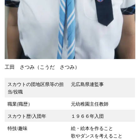
工田 さつみ（こうだ さつみ）
スカウトの団地区県等の担
元広島県連監事
当/役職
職業(職歴）
元幼稚園主任教師
スカウト歴/入団年
１９６６年入団
特技/趣味
絵・絵本を作ること
歌やダンスを考えること