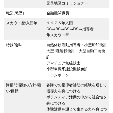
元呉地区コミッショナー
職業(職歴）
金融機関職員
スカウト歴/入団年
１９７５年入団
CS→BS→SS→RS→指導者
隼スカウト章
特技/趣味
自然体験活動指導者・小型船舶免許
大型1種運転免許・大型自動二輪免
許
アマチュア無線技士
小型車両系建設機械免許
トロンボーン
隊部門活動の方針/狙
各隊での指導者補助の経験を通じて
い/目標
指導力を身につける
ボランティア活動の中から社会性を
身につける
体験活動を通じて生きる力を身につ