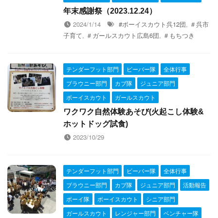
年末感謝祭（2023.12.24）
2024/1/14
#ボーイスカウト呉12団
,
＃呉市
子育て
,
＃ガールスカウト広島6団
,
＃もちつき
テンダーフット部門
ビーバー隊
全体行事
ブラウニー部門
カブ隊
ジュニア部門
ボーイスカウト
ガールスカウト
ワクワク自然体験あそび(火起こし体験&
ホットドッグ試食)
2023/10/29
テンダーフット部門
ビーバー隊
全体行事
ブラウニー部門
カブ隊
ジュニア部門
活動報告
ボーイ隊
ボーイスカウト
シニア部門
ガールスカウト
レンジャー部門
ベンチャー隊