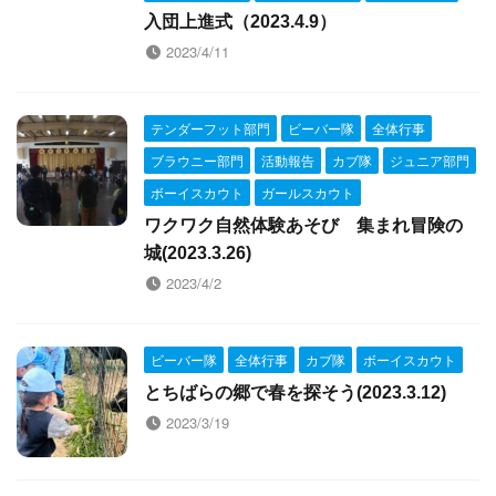
入団上進式（2023.4.9）
2023/4/11
テンダーフット部門
ビーバー隊
全体行事
ブラウニー部門
活動報告
カブ隊
ジュニア部門
ボーイスカウト
ガールスカウト
ワクワク自然体験あそび 集まれ冒険の
城(2023.3.26)
2023/4/2
ビーバー隊
全体行事
カブ隊
ボーイスカウト
とちばらの郷で春を探そう(2023.3.12)
2023/3/19