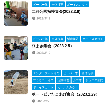
ビーバー隊
全体行事
ボーイスカウト
二河公園探検集会(2023.3.6)
2023/3/12
ビーバー隊
全体行事
活動報告
ボーイスカウト
豆まき集会（2023.2.5）
2023/2/12
テンダーフット部門
ビーバー隊
全体行事
ブラウニー部門
活動報告
カブ隊
ジュニア部門
ボーイスカウト
ガールスカウト
ポートピアたこあげ集会（2023.1.29）
2023/2/5