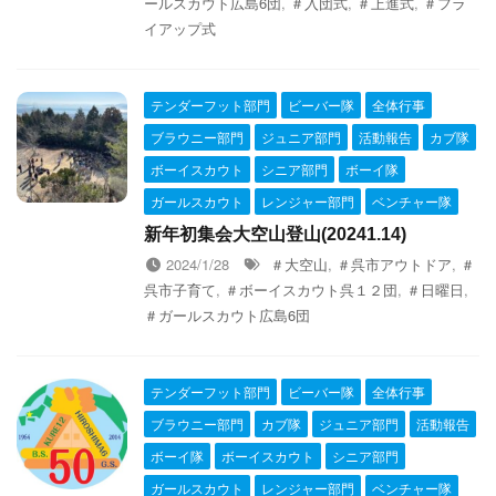
ールスカウト広島6団
,
＃入団式
,
＃上進式
,
＃フラ
イアップ式
テンダーフット部門
ビーバー隊
全体行事
ブラウニー部門
ジュニア部門
活動報告
カブ隊
ボーイスカウト
シニア部門
ボーイ隊
ガールスカウト
レンジャー部門
ベンチャー隊
新年初集会大空山登山(20241.14)
2024/1/28
＃大空山
,
＃呉市アウトドア
,
＃
呉市子育て
,
＃ボーイスカウト呉１２団
,
＃日曜日
,
＃ガールスカウト広島6団
テンダーフット部門
ビーバー隊
全体行事
ブラウニー部門
カブ隊
ジュニア部門
活動報告
ボーイ隊
ボーイスカウト
シニア部門
ガールスカウト
レンジャー部門
ベンチャー隊