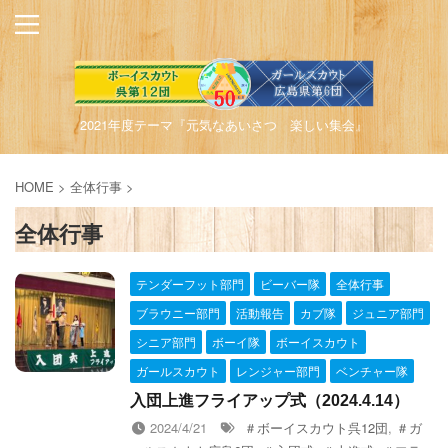
2021年度テーマ『元気なあいさつ 楽しい集会』
HOME
>
全体行事
>
全体行事
テンダーフット部門
ビーバー隊
全体行事
ブラウニー部門
活動報告
カブ隊
ジュニア部門
シニア部門
ボーイ隊
ボーイスカウト
ガールスカウト
レンジャー部門
ベンチャー隊
入団上進フライアップ式（2024.4.14）
2024/4/21
＃ボーイスカウト呉12団
,
＃ガ