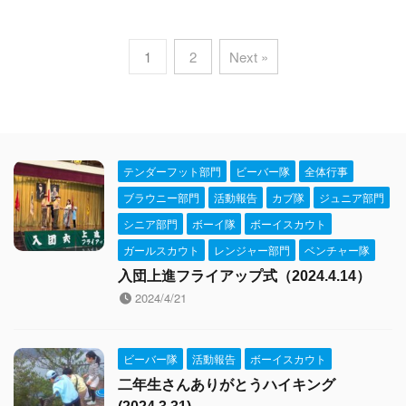
1
2
Next »
テンダーフット部門
ビーバー隊
全体行事
ブラウニー部門
活動報告
カブ隊
ジュニア部門
シニア部門
ボーイ隊
ボーイスカウト
ガールスカウト
レンジャー部門
ベンチャー隊
入団上進フライアップ式（2024.4.14）
2024/4/21
ビーバー隊
活動報告
ボーイスカウト
二年生さんありがとうハイキング