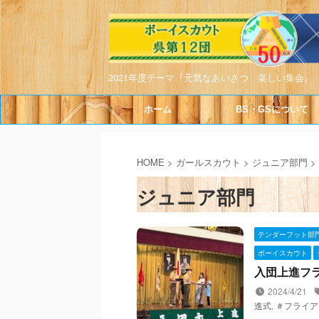
2021年度テーマ『元気なあいさつ 楽しい集会』
ホーム
BS・GSについて
HOME
>
ガールスカウト
>
ジュニア部門
>
ジュニア部門
テンダーフット部
ボーイスカウト
入団上進フライ
2024/4/21
進式
,
＃フライア