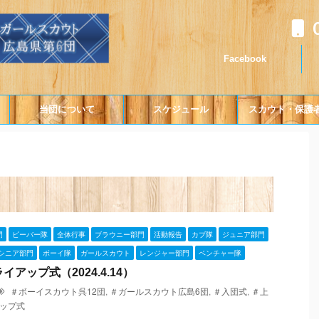
Facebook
当団について
スケジュール
スカウト・保護
門
ビーバー隊
全体行事
ブラウニー部門
活動報告
カブ隊
ジュニア部門
シニア部門
ボーイ隊
ガールスカウト
レンジャー部門
ベンチャー隊
アップ式（2024.4.14）
＃ボーイスカウト呉12団
,
＃ガールスカウト広島6団
,
＃入団式
,
＃上
ップ式