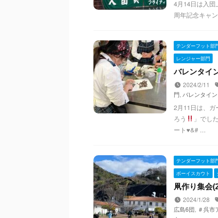
4月14日は入
周年記念キャン
テンダーフット部
レンジャー部門
バレンタイン
2024/2/11
門
,
バレンタイン
2月11日は、
ろう
」でし
ート
♥
&# ...
テンダーフット部
ボーイスカウト
凧作り集会(202
2024/1/28
広島6団
,
＃呉市