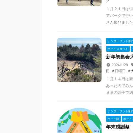
ク
１月２１日は恒
アパークで行い
さん飛びました
テンダーフット部
ボーイスカウト
新年初集会大空
2024/1/28
団
,
＃日曜日
,
＃
１月１４日は新
あったのでみん
ままの調子で結団
テンダーフット部
ボーイ隊
ボーイ
年末感謝祭（20