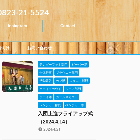
0823-21-5524
Instagram
Contact
者向け
お問い合わせ
テンダーフット部門
ビーバー隊
全体行事
ブラウニー部門
活動報告
カブ隊
ジュニア部門
ボーイスカウト
シニア部門
ボーイ隊
ガールスカウト
レンジャー部門
ベンチャー隊
入団上進フライアップ式
（2024.4.14）
2024/4/21