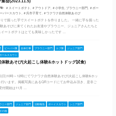
(2023.11.5)
＃スイートポテト
,
＃アウトドア
,
＃小学生
,
ブラウニー部門
,
＃ボー
ーバースカウト
,
＃呉市子育て
,
＃ワクワク自然体験あそび
ほりで掘った芋でスイートポテトを作りました。 一緒に芋を掘った
験あそびに来てくれたお友達やブラウニー、ジュニアさんたちと
スイートポテトはとても美味しかったです ...
門
ビーバー隊
全体行事
ブラウニー部門
カブ隊
ジュニア部門
ガールスカウト
体験あそび(火起こし体験&ホットドッグ試食)
26日(日)10時～12時にてワクワク自然体験あそび(火起こし体験&ホッ
を行います。掲載写真にあるQRコードにてお申込み頂き、是非ご
付開始は11月 ...
ウニー部門
ジュニア部門
活動報告
ボーイスカウト
シニア部門
その他