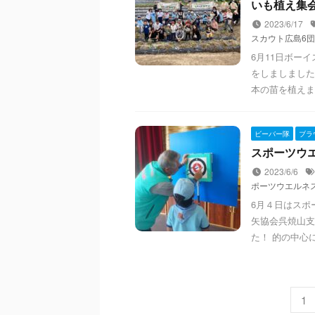
いも植え集会(2
2023/6/17
スカウト広島6団
6月11日ボー
をしましました
本の苗を植えま
ビーバー隊
ブラ
スポーツウエル
2023/6/6
ポーツウエルネ
6月４日はスポ
矢協会呉焼山支
た！ 的の中心
1