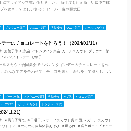
団上進フライアップ式がありました。 新年度を迎え新しい環境で60
プをめざして楽しい集会！ ビーバー隊副長武田
門
ブラウニー部門
ジュニア部門
活動報告
シニア部門
ガールスカウト
デーのチョコレートを作ろう！（2024/02/11）
お菓子作り
,
集会
,
バレンタイン集会
,
ガールスカウト
,
ブラウニー部
,
バレンタインデー
,
お菓子
ガールスカウト合同集会で「バレンタインデーのチョコレートを作
た。みんなで力を合わせて、チョコを切り、湯煎をして溶かし、ハ
門
ビーバー隊
ブラウニー部門
活動報告
カブ隊
ジュニア部門
シニア部門
ガールスカウト
レンジャー部門
4.1.21)
＃呉市子育て
,
＃日曜日
,
＃ボーイスカウト呉12団
,
＃ガールスカウト
アウトドア
,
＃わくわく自然体験あそび
,
＃凧あげ
,
＃呉市ポートピアパー