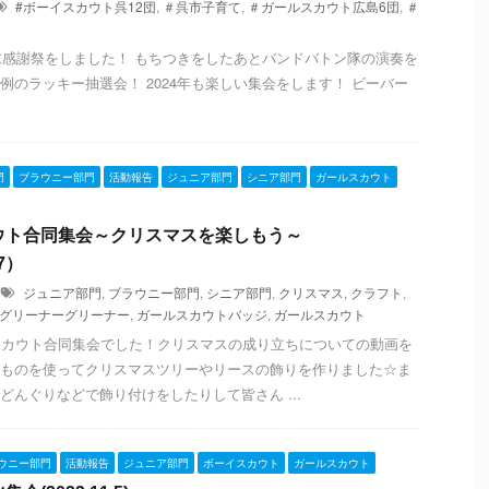
#ボーイスカウト呉12団
,
＃呉市子育て
,
＃ガールスカウト広島6団
,
＃
年末感謝祭をしました！ もちつきをしたあとバンドバトン隊の演奏を
例のラッキー抽選会！ 2024年も楽しい集会をします！ ビーバー
門
ブラウニー部門
活動報告
ジュニア部門
シニア部門
ガールスカウト
ウト合同集会～クリスマスを楽しもう～
17）
ジュニア部門
,
ブラウニー部門
,
シニア部門
,
クリスマス
,
クラフト
,
グリーナーグリーナー
,
ガールスカウトバッジ
,
ガールスカウト
スカウト合同集会でした！クリスマスの成り立ちについての動画を
ものを使ってクリスマスツリーやリースの飾りを作りました☆ま
どんぐりなどで飾り付けをしたりして皆さん ...
ウニー部門
活動報告
ジュニア部門
ボーイスカウト
ガールスカウト