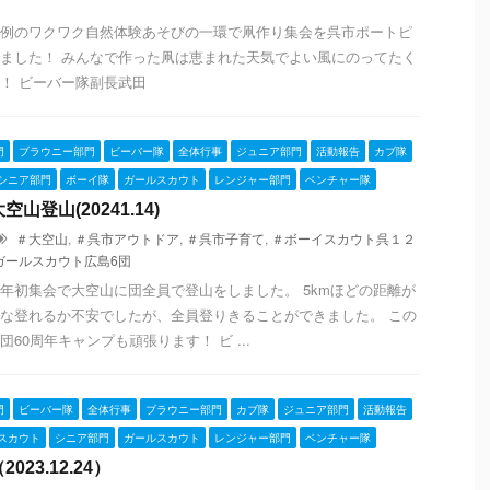
例のワクワク自然体験あそびの一環で凧作り集会を呉市ポートピ
ました！ みんなで作った凧は恵まれた天気でよい風にのってたく
！ ビーバー隊副長武田
門
ブラウニー部門
ビーバー隊
全体行事
ジュニア部門
活動報告
カブ隊
シニア部門
ボーイ隊
ガールスカウト
レンジャー部門
ベンチャー隊
山登山(20241.14)
＃大空山
,
＃呉市アウトドア
,
＃呉市子育て
,
＃ボーイスカウト呉１２
ガールスカウト広島6団
年初集会で大空山に団全員で登山をしました。 5kmほどの距離が
な登れるか不安でしたが、全員登りきることができました。 この
60周年キャンプも頑張ります！ ビ ...
門
ビーバー隊
全体行事
ブラウニー部門
カブ隊
ジュニア部門
活動報告
スカウト
シニア部門
ガールスカウト
レンジャー部門
ベンチャー隊
23.12.24）