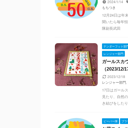
2024/1/14
もちつき
12月24日は
聞いたら毎年恒
隊副長武田
テンダーフット部
レンジャー部門
ガールスカ
（2023/12/
2023/12/18
レンジャー部門
,
17日はガール
見たり、自然の
き結びをしたり
ビーバー隊
ブラ