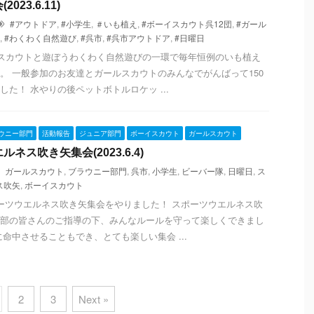
023.6.11)
#アウトドア
,
#小学生
,
＃いも植え
,
#ボーイスカウト呉12団
,
#ガール
,
#わくわく自然遊び
,
#呉市
,
#呉市アウトドア
,
#日曜日
イスカウトと遊ぼうわくわく自然遊びの一環で毎年恒例のいも植え
。 一般参加のお友達とガールスカウトのみんなでがんばって150
した！ 水やりの後ペットボトルロケッ ...
ウニー部門
活動報告
ジュニア部門
ボーイスカウト
ガールスカウト
ネス吹き矢集会(2023.6.4)
ガールスカウト
,
ブラウニー部門
,
呉市
,
小学生
,
ビーバー隊
,
日曜日
,
ス
ス吹矢
,
ボーイスカウト
ーツウエルネス吹き矢集会をやりました！ スポーツウエルネス吹
部の皆さんのご指導の下、みんなルールを守って楽しくできまし
に命中させることもでき、とても楽しい集会 ...
2
3
Next »