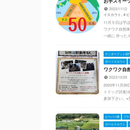
お芋スイーツ集会
2023/11/12
イスカウト
,
＃ビ
11月５日は芋
ワクワク自然体
一緒に 作った
テンダーフット部
ボーイスカウト
ワクワク自然
2023/10/29
2023年11月
トドッグ試食)
参加下さい。※受
ビーバー隊
ブラ
ガールスカウト