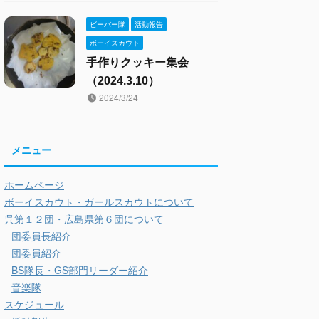
ビーバー隊
活動報告
ボーイスカウト
手作りクッキー集会
（2024.3.10）
2024/3/24
メニュー
ホームページ
ボーイスカウト・ガールスカウトについて
呉第１２団・広島県第６団について
団委員長紹介
団委員紹介
BS隊長・GS部門リーダー紹介
音楽隊
スケジュール