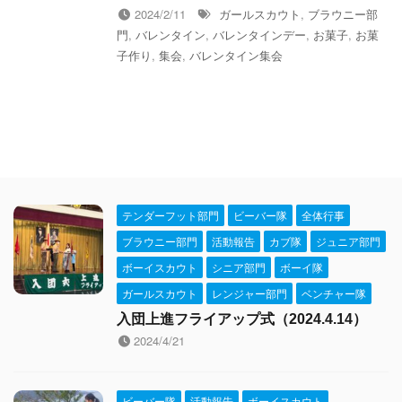
2024/2/11
ガールスカウト
,
ブラウニー部
門
,
バレンタイン
,
バレンタインデー
,
お菓子
,
お菓
子作り
,
集会
,
バレンタイン集会
テンダーフット部門
ビーバー隊
全体行事
ブラウニー部門
活動報告
カブ隊
ジュニア部門
ボーイスカウト
シニア部門
ボーイ隊
ガールスカウト
レンジャー部門
ベンチャー隊
入団上進フライアップ式（2024.4.14）
2024/4/21
ビーバー隊
活動報告
ボーイスカウト