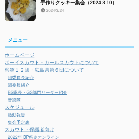
手作りクッキー集会（2024.3.10）
2024/3/24
メニュー
ホームページ
ボーイスカウト・ガールスカウトについて
呉第１２団・広島県第６団について
団委員長紹介
団委員紹介
BS隊長・GS部門リーダー紹介
音楽隊
スケジュール
活動報告
集会予定表
スカウト・保護者向け
2022年 BP祭＠オンライン