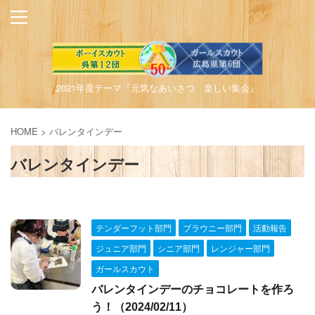
2021年度テーマ『元気なあいさつ 楽しい集会』
HOME
>
バレンタインデー
バレンタインデー
テンダーフット部門
ブラウニー部門
活動報告
ジュニア部門
シニア部門
レンジャー部門
ガールスカウト
バレンタインデーのチョコレートを作ろ
う！（2024/02/11）