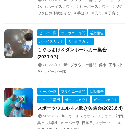
ン
,
＃ボーイスカウト
,
＃ビーバースカウト
,
＃ワク
ワク自然体験あそび
,
＃芋ほり
,
＃呉市
,
＃子育て
ビーバー隊
ブラウニー部門
活動報告
ボーイスカウト
ガールスカウト
もぐらよけ＆ダンボールカー集会
(2023.9.3)
2023/9/10
ブラウニー部門
,
呉市
,
工作
,
小
学生
,
ビーバー隊
ビーバー隊
ブラウニー部門
活動報告
ジュニア部門
ボーイスカウト
ガールスカウト
スポーツウエルネス吹き矢集会(2023.6.4)
2023/6/6
ガールスカウト
,
ブラウニー部門
,
呉市
,
小学生
,
ビーバー隊
,
日曜日
,
スポーツウエル