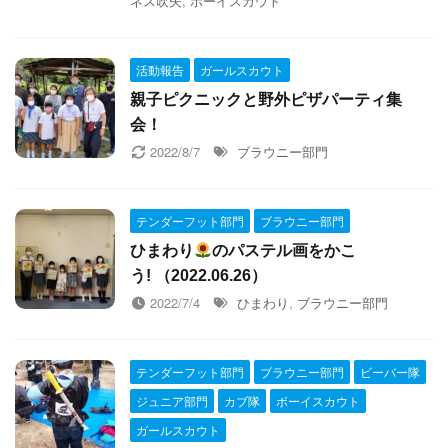
ネス吹矢
,
ボーイスカウト
活動報告
ガールスカウト
親子ピクニックと野外ピザパーティ集
会！
2022/8/7
ブラウニー部門
テンダーフット部門
ブラウニー部門
ひまわり
のパステル画をかこ
う! （2022.06.26）
2022/7/4
ひまわり
,
ブラウニー部門
テンダーフット部門
ブラウニー部門
ビーバー隊
ジュニア部門
カブ隊
ボーイスカウト
ガールスカウト