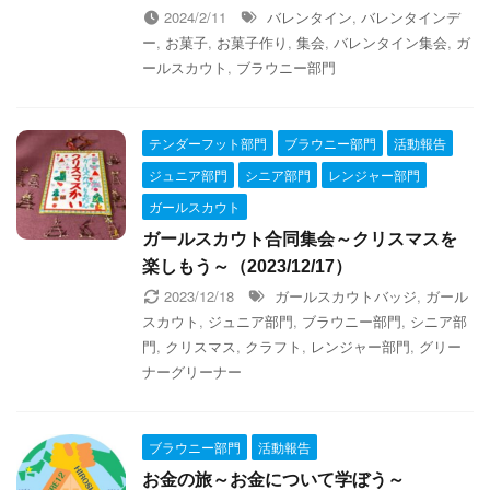
2024/2/11
バレンタイン
,
バレンタインデ
ー
,
お菓子
,
お菓子作り
,
集会
,
バレンタイン集会
,
ガ
ールスカウト
,
ブラウニー部門
テンダーフット部門
ブラウニー部門
活動報告
ジュニア部門
シニア部門
レンジャー部門
ガールスカウト
ガールスカウト合同集会～クリスマスを
楽しもう～（2023/12/17）
2023/12/18
ガールスカウトバッジ
,
ガール
スカウト
,
ジュニア部門
,
ブラウニー部門
,
シニア部
門
,
クリスマス
,
クラフト
,
レンジャー部門
,
グリー
ナーグリーナー
ブラウニー部門
活動報告
お金の旅～お金について学ぼう～