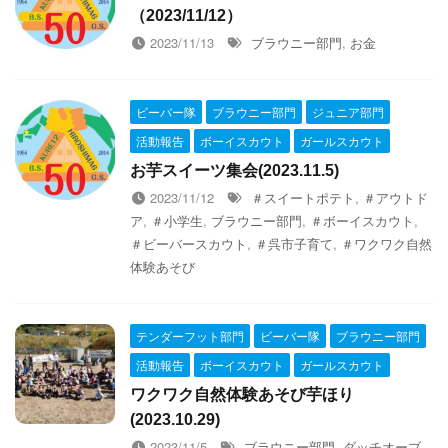
（2023/11/12）
2023/11/13
ブラウニー部門
,
お金
ビーバー隊
ブラウニー部門
ジュニア部門
活動報告
ボーイスカウト
ガールスカウト
お芋スイーツ集会(2023.11.5)
2023/11/12
＃スイートポテト
,
＃アウトド
ア
,
＃小学生
,
ブラウニー部門
,
＃ボーイスカウト
,
＃ビーバースカウト
,
＃呉市子育て
,
＃ワクワク自然
体験あそび
テンダーフット部門
ビーバー隊
ブラウニー部門
活動報告
ボーイスカウト
ガールスカウト
ワクワク自然体験あそび芋ほり
(2023.10.29)
2023/11/5
ブラウニー部門
,
ダッチオーブ