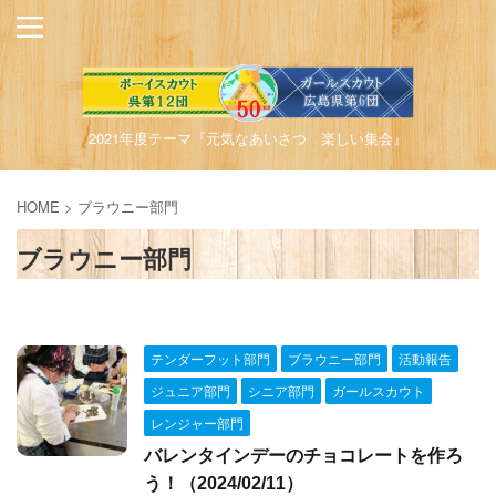
2021年度テーマ『元気なあいさつ 楽しい集会』
HOME
>
ブラウニー部門
ブラウニー部門
テンダーフット部門
ブラウニー部門
活動報告
ジュニア部門
シニア部門
ガールスカウト
レンジャー部門
バレンタインデーのチョコレートを作ろ
う！（2024/02/11）