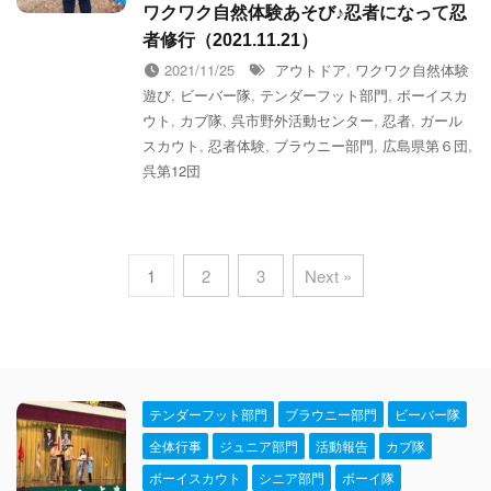
ワクワク自然体験あそび♪忍者になって忍
者修行（2021.11.21）
2021/11/25
アウトドア
,
ワクワク自然体験
遊び
,
ビーバー隊
,
テンダーフット部門
,
ボーイスカ
ウト
,
カブ隊
,
呉市野外活動センター
,
忍者
,
ガール
スカウト
,
忍者体験
,
ブラウニー部門
,
広島県第６団
,
呉第12団
1
2
3
Next »
テンダーフット部門
ブラウニー部門
ビーバー隊
全体行事
ジュニア部門
活動報告
カブ隊
ボーイスカウト
シニア部門
ボーイ隊