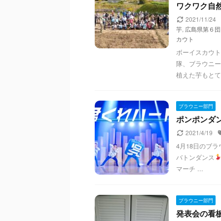
ワクワク自然体
2021/11/24
芋
,
広島県第６団
カウト
ボーイスカウト
隊、ブラウニー
植えた芋もとて
ブラウニー部門
ポンポンダン
2021/4/19
4月18日のブ
バトンダンス
マーチ ...
ブラウニー部門
発表会の看板