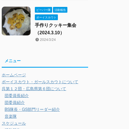
ビーバー隊
活動報告
ボーイスカウト
手作りクッキー集会
（2024.3.10）
2024/3/24
メニュー
ホームページ
ボーイスカウト・ガールスカウトについて
呉第１２団・広島県第６団について
団委員長紹介
団委員紹介
BS隊長・GS部門リーダー紹介
音楽隊
スケジュール