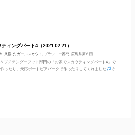
ィングパート4（2021.02.21）
凧揚げ
,
ガールスカウト
,
ブラウニー部門
,
広島県第６団
＆プチテンダーフット部門の「お家でスカウティングパート4」で
で作ったり、天応ポートピアパークで作ったりしてくれました
そ