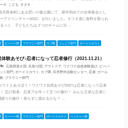
ーキ
,
こども
,
タヌキ
広島市西条町にある憩いの森公園にて、新年初めての全体集会とし
ーアドベンチャー2023」を行いました。キツネ達に食料を取られ
るべく、子どもたちは３つのチームに分 ...
門
ビーバー隊
ブラウニー部門
カブ隊
ジュニア部門
ボーイスカウト
体験あそび♪忍者になって忍者修行（2021.11.21）
広島県第６団
,
呉第12団
,
アウトドア
,
ワクワク自然体験遊び
,
ビーバ
ット部門
,
ボーイスカウト
,
カブ隊
,
呉市野外活動センター
,
忍者
,
ガール
験
,
ブラウニー部門
カウトとあそぼう！ワクワク自然あそび2021は忍者になって忍者
！ 忍び装束、忍者刀を作って五つの修行！ みんな立派な忍者に
綱渡りの修行！落ちずに渡れるかな？ ...
門
ビーバー隊
ブラウニー部門
ボーイスカウト
ベンチャー隊