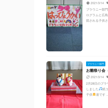
2021/3/14
ブラウニー部門
ログラムと広島
団される子供さん
ブラウニー部門
お雛祭り会（20
2021/3/14
2月28日のブ
しました
紙
子供
達です ..