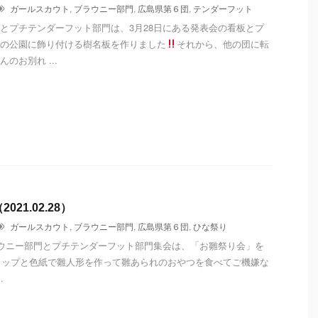
ガールスカウト
,
ブラウニー部門
,
広島県第６団
,
テンダーフット
とプチテンダーフット部門は、3月28日にある発表会の看板とプ
の公園に飾り付ける樹名板を作りました
それから、他の団に転
のお別れ ...
21.02.28）
ガールスカウト
,
ブラウニー部門
,
広島県第６団
,
ひな祭り
ラウニー部門とプチテンダーフット部門集会は、「お雛祭り会」を
コップと色紙で雛人形を作って雛あられのおやつを食べてご機嫌な
.