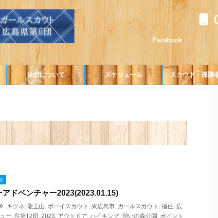
Facebook
当団について
スケジュール
スカウト・保護
告
ドベンチャー2023(2023.01.15)
キツネ
,
龍王山
,
ボーイスカウト
,
東広島市
,
ガールスカウト
,
福住
,
広
ュー
,
呉第12団
,
2023
,
アウトドア
,
ハイキング
,
憩いの森公園
,
ポイント