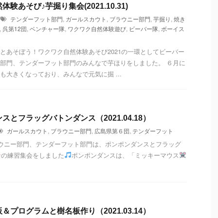
験あそび♪芋掘り集会(2021.10.31)
テンダーフット部門
,
ガールスカウト
,
ブラウニー部門
,
芋掘り
,
焼き
,
呉第12団
,
ベンチャー隊
,
ワクワク自然体験遊び
,
ビーバー隊
,
ボーイス
とあそぼう！ワクワク自然体験あそび2021の一環としてビーバー
部門、テンダーフット部門のみんなで芋ほりをしました。 ６月に
も大きくなっており、みんなで元気に掘 ...
スとフラッグバトンダンス（2021.04.18）
ガールスカウト
,
ブラウニー部門
,
広島県第６団
,
テンダーフット
ラウニー部門、テンダーフット部門は、ポンポンダンスとフラッグ
の練習集会をしました
ポンポンダンスは、「ミッキーマウス
＆プログラムと樹名板作り（2021.03.14）