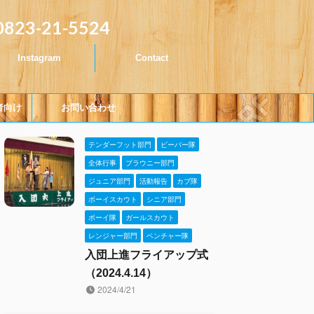
0823-21-5524
Instagram
Contact
者向け
お問い合わせ
テンダーフット部門
ビーバー隊
全体行事
ブラウニー部門
ジュニア部門
活動報告
カブ隊
ボーイスカウト
シニア部門
ボーイ隊
ガールスカウト
レンジャー部門
ベンチャー隊
入団上進フライアップ式
（2024.4.14）
2024/4/21