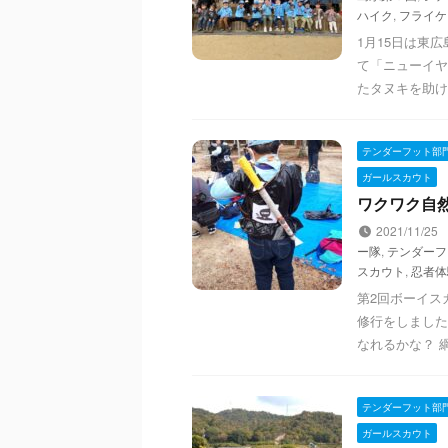
ハイク
,
フライケ
1月15日は東
て「ニューイヤ
たタヌキを助け
テンダーフット部
ガールスカウト
ワクワク自然
2021/11/25
ー隊
,
テンダーフ
スカウト
,
忍者体
第2回ボーイス
修行をしました
なれるかな？ 
テンダーフット部
ガールスカウト