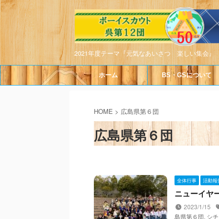
2021年度テーマ『元気なあいさつ 楽しい集会』
ホーム
BS・GSについて
HOME
>
広島県第６団
広島県第６団
全体行事
活動報
ニューイヤーア
2023/1/15
島県第６団
,
シチ