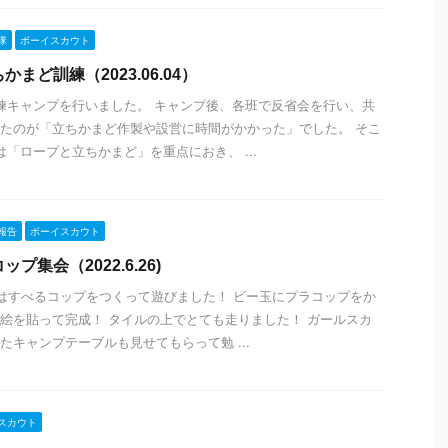
隊
ボーイスカウト
まど訓練（2023.06.04）
練キャンプを行いました。 キャンプ後、各班で反省会を行い、共
たのが「立ちかまど作製や設営に時間がかかった」でした。 そこ
は「ロープと立ちかまど」を重点におき、 ...
報告
ボーイスカウト
プ集会（2022.6.26)
会はすべるコップをつくって遊びました！ ビー玉にプラコップをか
絵を貼って完成！ タイルの上でとても走りました！ ガールスカ
たキャンプテーブルも見せてもらって勉 ...
スカウト