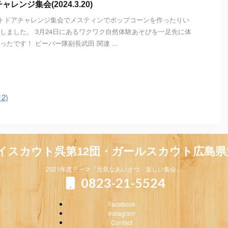
レンジ集会(2024.3.20)
ウトドアチャレンジ集会でメスティンでポップコーンを作ったりい
しました。 3月24日にあるワクワク自然体験あそびを一足先に体
たです！ ビーバー隊副長武田 関連 ...
2)
イスカウト呉第12団・ガールスカウト広島県
2021年度テーマ『元気なあいさつ 楽しい集会』
0823-21-5524
Facebook
Instagram
Contact