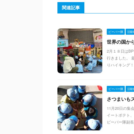
関連記事
ビーバー隊
活動
世界の国からこ
2月１８日はB
行きました。 
りハイキング！ 
ビーバー隊
活動
さつまいもスイ
11月20日の
イートポテト、
ビーバー隊副長