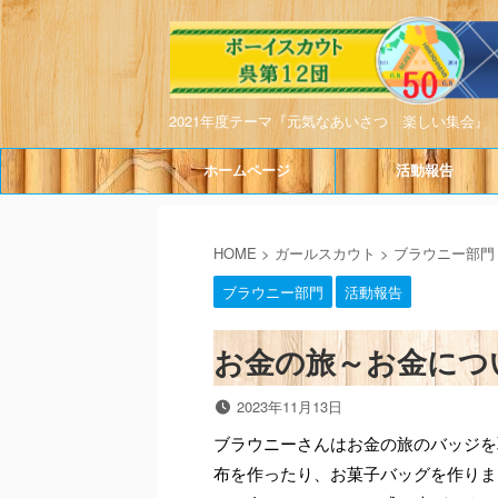
2021年度テーマ『元気なあいさつ 楽しい集会』
ホームページ
活動報告
HOME
>
ガールスカウト
>
ブラウニー部門
ブラウニー部門
活動報告
お金の旅～お金について
2023年11月13日
ブラウニーさんはお金の旅のバッジを
布を作ったり、お菓子バッグを作りま