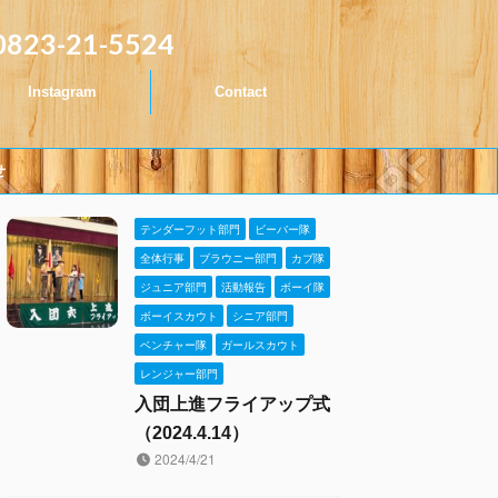
0823-21-5524
Instagram
Contact
せ
テンダーフット部門
ビーバー隊
全体行事
ブラウニー部門
カブ隊
ジュニア部門
活動報告
ボーイ隊
ボーイスカウト
シニア部門
ベンチャー隊
ガールスカウト
レンジャー部門
入団上進フライアップ式
（2024.4.14）
2024/4/21