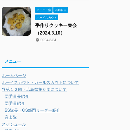
ビーバー隊
活動報告
ボーイスカウト
手作りクッキー集会
（2024.3.10）
2024/3/24
メニュー
ホームページ
ボーイスカウト・ガールスカウトについて
呉第１２団・広島県第６団について
団委員長紹介
団委員紹介
BS隊長・GS部門リーダー紹介
音楽隊
スケジュール