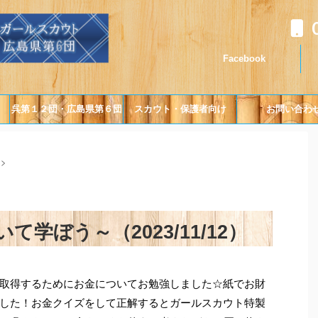
Facebook
呉第１２団・広島県第６団
スカウト・保護者向け
お問い合わ
について
>
学ぼう～（2023/11/12）
取得するためにお金についてお勉強しました☆紙でお財
した！お金クイズをして正解するとガールスカウト特製