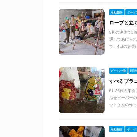
活動報告
ボーイ
ロープと立ちか
5月の連休で訓
通してあげられ
で、4日の集会
ビーバー隊
活動
すべるプラコッ
6月26日の集
ぶせビーバーの
ウトさんの作っ
活動報告
ボーイ