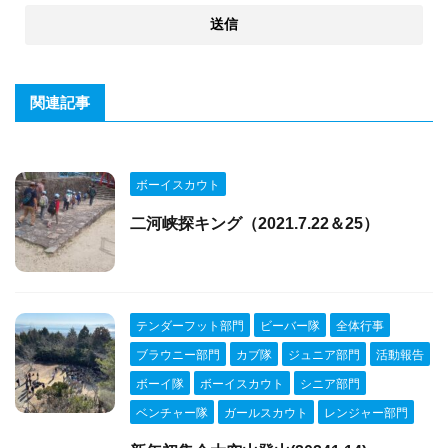
関連記事
ボーイスカウト
二河峡探キング（2021.7.22＆25）
テンダーフット部門
ビーバー隊
全体行事
ブラウニー部門
カブ隊
ジュニア部門
活動報告
ボーイ隊
ボーイスカウト
シニア部門
ベンチャー隊
ガールスカウト
レンジャー部門