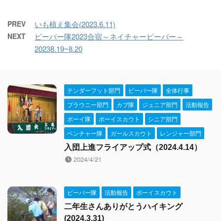
PREV
いも植え集会(2023.6.11)
NEXT
ビーバー隊2023合宿～ネイチャービーバー～
20238.19~8.20
テンダーフット部門
ビーバー隊
全体行事
ブラウニー部門
カブ隊
ジュニア部門
活動報告
ボーイ隊
ボーイスカウト
シニア部門
ベンチャー隊
ガールスカウト
レンジャー部門
入団上進フライアップ式（2024.4.14）
2024/4/21
ビーバー隊
活動報告
ボーイスカウト
二年生さんありがとうハイキング
(2024.3.31)