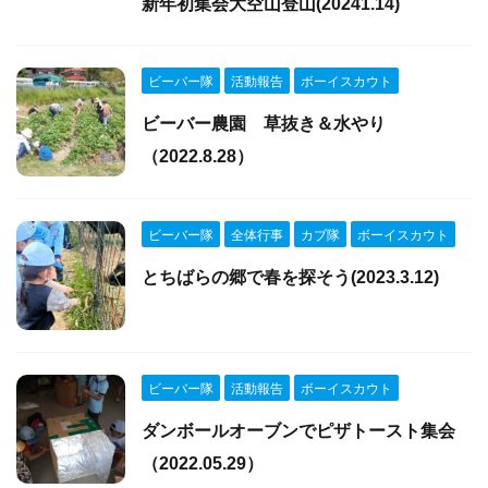
新年初集会大空山登山(20241.14)
ビーバー隊
活動報告
ボーイスカウト
ビーバー農園 草抜き＆水やり
（2022.8.28）
ビーバー隊
全体行事
カブ隊
ボーイスカウト
とちばらの郷で春を探そう(2023.3.12)
ビーバー隊
活動報告
ボーイスカウト
ダンボールオーブンでピザトースト集会
（2022.05.29）