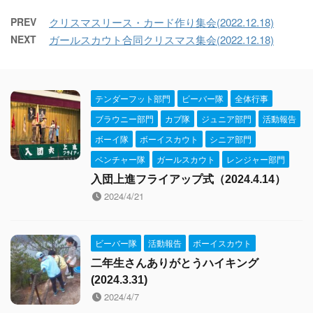
PREV
クリスマスリース・カード作り集会(2022.12.18)
NEXT
ガールスカウト合同クリスマス集会(2022.12.18)
テンダーフット部門
ビーバー隊
全体行事
ブラウニー部門
カブ隊
ジュニア部門
活動報告
ボーイ隊
ボーイスカウト
シニア部門
ベンチャー隊
ガールスカウト
レンジャー部門
入団上進フライアップ式（2024.4.14）
2024/4/21
ビーバー隊
活動報告
ボーイスカウト
二年生さんありがとうハイキング
(2024.3.31)
2024/4/7