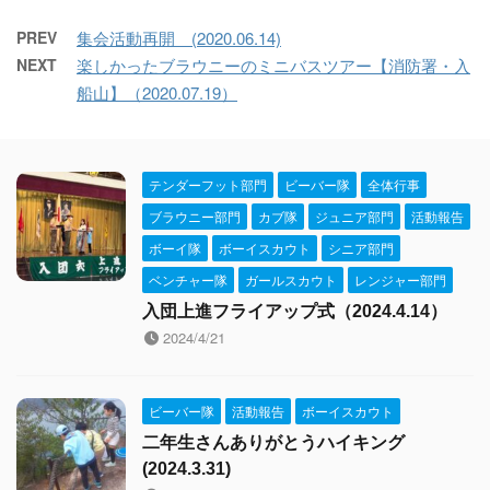
PREV
集会活動再開 (2020.06.14)
NEXT
楽しかったブラウニーのミニバスツアー【消防署・入
船山】（2020.07.19）
テンダーフット部門
ビーバー隊
全体行事
ブラウニー部門
カブ隊
ジュニア部門
活動報告
ボーイ隊
ボーイスカウト
シニア部門
ベンチャー隊
ガールスカウト
レンジャー部門
入団上進フライアップ式（2024.4.14）
2024/4/21
ビーバー隊
活動報告
ボーイスカウト
二年生さんありがとうハイキング
(2024.3.31)