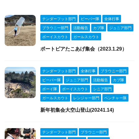
テンダーフット部門
ビーバー隊
全体行事
ブラウニー部門
活動報告
カブ隊
ジュニア部門
ボーイスカウト
ガールスカウト
ポートピアたこあげ集会（2023.1.29）
テンダーフット部門
全体行事
ブラウニー部門
ビーバー隊
ジュニア部門
活動報告
カブ隊
ボーイ隊
ボーイスカウト
シニア部門
ガールスカウト
レンジャー部門
ベンチャー隊
新年初集会大空山登山(20241.14)
テンダーフット部門
ブラウニー部門