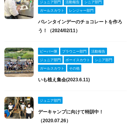
ジュニア部門
活動報告
シニア部門
ガールスカウト
レンジャー部門
バレンタインデーのチョコレートを作ろ
う！（2024/02/11）
ビーバー隊
ブラウニー部門
活動報告
ジュニア部門
ボーイスカウト
シニア部門
ガールスカウト
その他
いも植え集会(2023.6.11)
ジュニア部門
デーキャンプに向けて特訓中！
（2020.07.26）