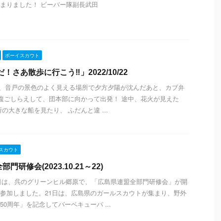
まりました！ ビーバー隊副長武田
ボーイスカウト
！さあ散歩に行こう‼︎」2022/10/22
ブ隊は、音戸の景色のよく見える場所で夕方夕陽が沈んだあと、カブ弁
で腹ごしらえして、団本部に向かって出発！ 途中、花火が見えた
の大きな船を見たり、 ふだんと違 ...
スカウト
門研修会(2023.10.21～22)
22日は、呉のグリーンヒル郷原で、「広島県連盟全部門研修会」が開
参加しました。21日は、広島県のガールスカウトが集まり、野外
0周年」を記念してバーベキューパ ...