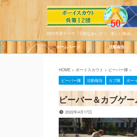
2021年度テーマ『元気なあいさつ 楽しい集会』
ホームページ
活動報告
HOME
>
ボーイスカウト
>
ビーバー隊
>
ビーバー隊
活動報告
カブ隊
ボー
ビーバー＆カブゲーム大
2022年4月17日