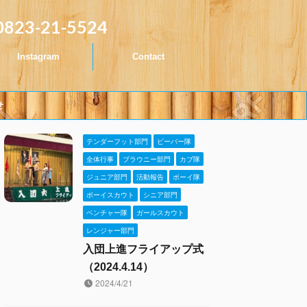
0823-21-5524
Instagram
Contact
せ
テンダーフット部門
ビーバー隊
全体行事
ブラウニー部門
カブ隊
ジュニア部門
活動報告
ボーイ隊
ボーイスカウト
シニア部門
ベンチャー隊
ガールスカウト
レンジャー部門
入団上進フライアップ式
（2024.4.14）
2024/4/21