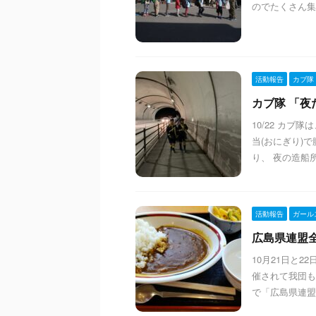
のでたくさん集
活動報告
カブ隊
カブ隊 「夜だ
10/22 カ
当(おにぎり)
り、 夜の造船所
活動報告
ガール
広島県連盟全部
10月21日と
催されて我団も
で「広島県連盟5