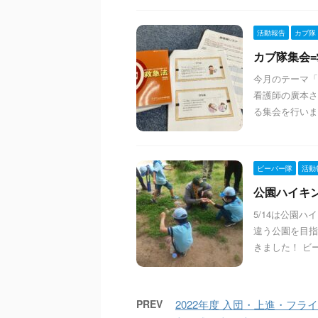
活動報告
カブ隊
カブ隊集会=救
今月のテーマ「
看護師の廣本さ
る集会を行いま
ビーバー隊
活動
公園ハイキング
5/14は公園
違う公園を目指
きました！ ビ
PREV
2022年度 入団・上進・フライアッ