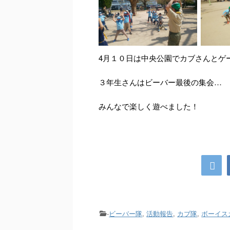
4月１０日は中央公園でカブさんとゲ
３年生さんはビーバー最後の集会…
みんなで楽しく遊べました！
-
ビーバー隊
,
活動報告
,
カブ隊
,
ボーイス