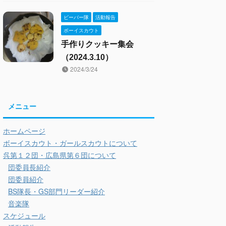
ビーバー隊
活動報告
ボーイスカウト
手作りクッキー集会
（2024.3.10）
2024/3/24
メニュー
ホームページ
ボーイスカウト・ガールスカウトについて
呉第１２団・広島県第６団について
団委員長紹介
団委員紹介
BS隊長・GS部門リーダー紹介
音楽隊
スケジュール