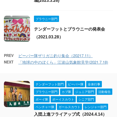
城(2023.3.26)
ブラウニー部門
テンダーフットとブラウニーの発表会
（2021.03.28）
PREV
ビーバー隊ザリガニ釣り集会（20217.11）
NEXT
「地球の中のぼくら」江波山気象館見学(2021.7.18)
テンダーフット部門
ビーバー隊
全体行事
ブラウニー部門
カブ隊
ジュニア部門
活動報告
ボーイ隊
ボーイスカウト
シニア部門
ベンチャー隊
ガールスカウト
レンジャー部門
入団上進フライアップ式（2024.4.14）