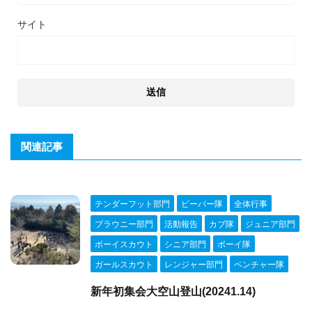
サイト
関連記事
テンダーフット部門
ビーバー隊
全体行事
ブラウニー部門
活動報告
カブ隊
ジュニア部門
ボーイスカウト
シニア部門
ボーイ隊
ガールスカウト
レンジャー部門
ベンチャー隊
新年初集会大空山登山(20241.14)