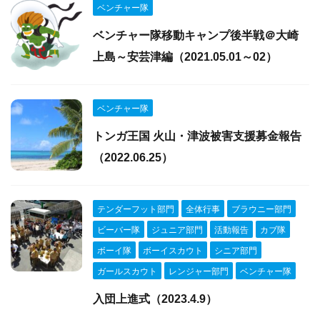
ベンチャー隊
ベンチャー隊移動キャンプ後半戦＠大崎
上島～安芸津編（2021.05.01～02）
ベンチャー隊
トンガ王国 火山・津波被害支援募金報告
（2022.06.25）
テンダーフット部門
全体行事
ブラウニー部門
ビーバー隊
ジュニア部門
活動報告
カブ隊
ボーイ隊
ボーイスカウト
シニア部門
ガールスカウト
レンジャー部門
ベンチャー隊
入団上進式（2023.4.9）