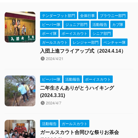
テンダーフット部門
全体行事
ブラウニー部門
ビーバー隊
ジュニア部門
活動報告
カブ隊
ボーイ隊
ボーイスカウト
シニア部門
ガールスカウト
レンジャー部門
ベンチャー隊
入団上進フライアップ式（2024.4.14）
2024/4/21
ビーバー隊
活動報告
ボーイスカウト
二年生さんありがとうハイキング
(2024.3.31)
2024/4/7
活動報告
ガールスカウト
ガールスカウト合同ひな祭りお茶会