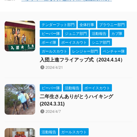
テンダーフット部門
全体行事
ブラウニー部門
ビーバー隊
ジュニア部門
活動報告
カブ隊
ボーイ隊
ボーイスカウト
シニア部門
ガールスカウト
レンジャー部門
ベンチャー隊
入団上進フライアップ式（2024.4.14）
2024/4/21
ビーバー隊
活動報告
ボーイスカウト
二年生さんありがとうハイキング
(2024.3.31)
2024/4/7
活動報告
ガールスカウト