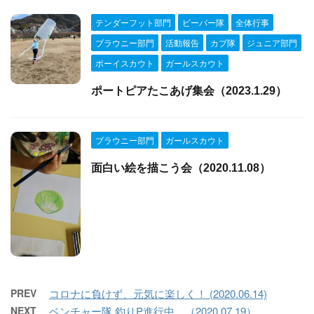
テンダーフット部門
ビーバー隊
全体行事
ブラウニー部門
活動報告
カブ隊
ジュニア部門
ボーイスカウト
ガールスカウト
ポートピアたこあげ集会（2023.1.29）
ブラウニー部門
ガールスカウト
面白い絵を描こう会（2020.11.08）
PREV
コロナに負けず、元気に楽しく！ (2020.06.14)
NEXT
ベンチャー隊 釣りP進行中…（2020.07.19）