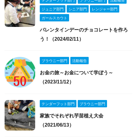
ジュニア部門
シニア部門
レンジャー部門
ガールスカウト
バレンタインデーのチョコレートを作ろ
う！（2024/02/11）
ブラウニー部門
活動報告
お金の旅～お金について学ぼう～
（2023/11/12）
テンダーフット部門
ブラウニー部門
家族でそれぞれ芋苗植え大会
（2021/06/13）