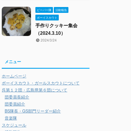
ビーバー隊
活動報告
ボーイスカウト
手作りクッキー集会
（2024.3.10）
2024/3/24
メニュー
ホームページ
ボーイスカウト・ガールスカウトについて
呉第１２団・広島県第６団について
団委員長紹介
団委員紹介
BS隊長・GS部門リーダー紹介
音楽隊
スケジュール