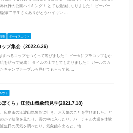
界旅行の公園ハイキング！ とても勉強になりました！ ビーバー
連記事二年生さんありがとうハイキン ...
報告
ボーイスカウト
プ集会（2022.6.26)
会はすべるコップをつくって遊びました！ ビー玉にプラコップをか
絵を貼って完成！ タイルの上でとても走りました！ ガールスカ
たキャンプテーブルも見せてもらって勉 ...
カウト
くら」江波山気象館見学(2021.7.18)
、広島市の江波山気象館に行き、お天気のことを学びました。ど
のか？映像を見たり、雲の中に入ったり、バーチャル大嵐を体験
誕生日の天気を調べたり。気象館を出ると、地 ...