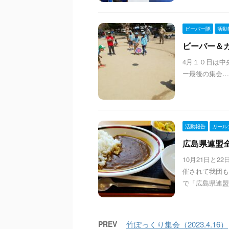
ビーバー隊
活動
ビーバー＆カブ
4月１０日は中
ー最後の集会…
活動報告
ガール
広島県連盟全部
10月21日と
催されて我団も
で「広島県連盟5
PREV
竹ぽっくり集会（2023.4.16）