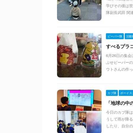
学びその後は世
隊副長武田 関
ビーバー隊
活動
すべるプラコッ
6月26日の集
ぶせビーバーの
ウトさんの作っ
カブ隊
ボーイス
「地球の中のぼ
今日のカブ隊は
うして雨が降る
したり、自分の