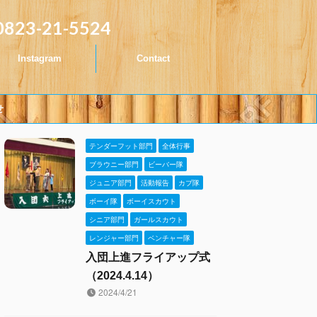
0823-21-5524
Instagram
Contact
せ
テンダーフット部門
全体行事
ブラウニー部門
ビーバー隊
ジュニア部門
活動報告
カブ隊
ボーイ隊
ボーイスカウト
シニア部門
ガールスカウト
レンジャー部門
ベンチャー隊
入団上進フライアップ式
（2024.4.14）
2024/4/21