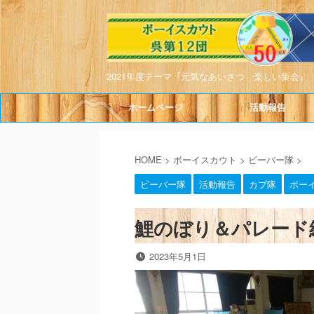
2021年度テーマ『元気なあいさつ 楽しい集会』
ホームページ
活動報告
HOME
>
ボーイスカウト
>
ビーバー隊
>
ビーバー隊
活動報告
カブ隊
ボー
鯉のぼり＆パレード練習集
2023年5月1日