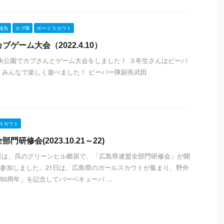
報告
カブ隊
ボーイスカウト
ゲーム大会（2022.4.10）
央公園でカブさんとゲーム大会をしました！ ３年生さんはビーバ
 みんなで楽しく遊べました！ ビーバー隊副長武田
スカウト
門研修会(2023.10.21～22)
22日は、呉のグリーンヒル郷原で、「広島県連盟全部門研修会」が開
参加しました。21日は、広島県のガールスカウトが集まり、野外
0周年」を記念してバーベキューパ ...